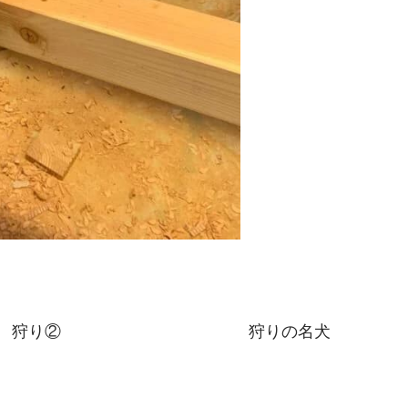
狩り②
狩りの名犬